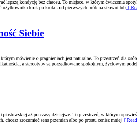
wać lepszą kondycję bez chaosu. To miejsce, w którym ćwiczenia spotyk
ć użytkownika krok po kroku: od pierwszych prób na siłowni lub
[ Re
ość Siebie
 którym mówienie o pragnieniach jest naturalne. To przestrzeń dla osó
z delikatnością, a stereotypy są porządkowane spokojnym, życiowym pode
piastowskiej aż po czasy dzisiejsze. To przestrzeń, w którym opowieść 
h, chcesz zrozumieć sens przemian albo po prostu cenisz mniej
[ Read