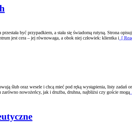
ch
a przestała być przypadkiem, a stała się świadomą rutyną. Strona opis
um jest cera – jej równowaga, a obok niej człowiek: klientka i
[ Rea
wują ślub oraz wesele i chcą mieć pod ręką wystąpienia, listy zadań or
 zarówno nowożeńcy, jak i drużba, druhna, najbliżsi czy goście mogą
eutyczne