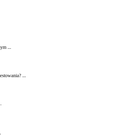
ym ...
estowania? ...
.
.