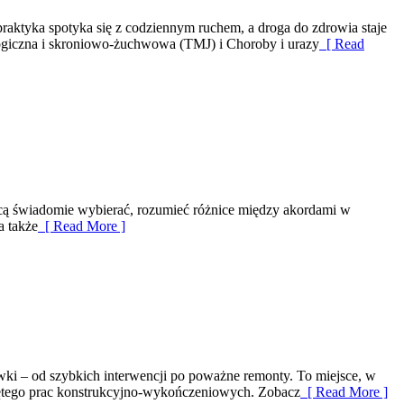
praktyka spotyka się z codziennym ruchem, a droga do zdrowia staje
ologiczna i skroniowo-żuchwowa (TMJ) i Choroby i urazy
[ Read
 chcą świadomie wybierać, rozumieć różnice między akordami w
a także
[ Read More ]
wki – od szybkich interwencji po poważne remonty. To miejsce, w
pojętego prac konstrukcyjno-wykończeniowych. Zobacz
[ Read More ]