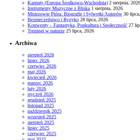
Karpaty (Europa Środkowo-Wschodnia)
2 sierpnia, 202
Instrumenty Muzyczne z Bliska
1 sierpnia, 2026
Mistrzowie Pióra: Biografie i Sylwetki Autorów
30 lipca
Bezpieczeństwo i Ryzyko
28 lipca, 2026
Konwenty – Fantastyka, Popkultura i Społeczność
27 li
Treningi w naturze
25 lipca, 2026
Archiwa
sierpień 2026
lipiec 2026
czerwiec 2026
maj 2026
kwiecień 2026
marzec 2026
luty 2026
styczeń 2026
grudzień 2025
listopad 2025
październik 2025
wrzesień 2025
sierpień 2025
lipiec 2025
czerwiec 2025
maj 2025