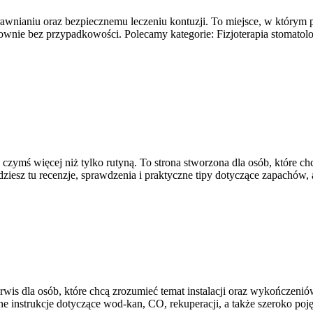
rawnianiu oraz bezpiecznemu leczeniu kontuzji. To miejsce, w którym 
onownie bez przypadkowości. Polecamy kategorie: Fizjoterapia stomat
ę czymś więcej niż tylko rutyną. To strona stworzona dla osób, które
ziesz tu recenzje, sprawdzenia i praktyczne tipy dotyczące zapachów, 
is dla osób, które chcą zrozumieć temat instalacji oraz wykończenió
elne instrukcje dotyczące wod-kan, CO, rekuperacji, a także szeroko 